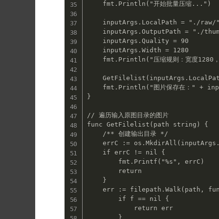
    fmt.Println("开始批量压缩...")

    inputArgs.LocalPath = "./raw/"

    inputArgs.OutputPath = "./thumb/"

    inputArgs.Quality = 90

    inputArgs.Width = 1280

    fmt.Println("压缩规则：宽度1280，如果是竖图，高度1000  压缩质量：", inputArgs.Quality)

    GetFilelist(inputArgs.LocalPath)

    fmt.Println("图片保存在：" + inputArgs.OutputPath)

}

// 遍历输入原图目录的图片

func GetFilelist(path string) {

    /** 创建输出目录 */

    errC := os.MkdirAll(inputArgs.OutputPath, 0777)

    if errC != nil {

        fmt.Printf("%s", errC)

        return

    }

    err := filepath.Walk(path, func(pathFound string, f os.FileInfo, err error) error {

        if f == nil {

            return err

        }
