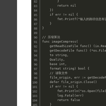
        }

        return nil

    })

    if err != nil {

        fmt.Printf("输入的路径信息有误 %v\n", err)

    }

}

// 压缩算法

func imageCompress(

    getReadSizeFile func() (io.Reader, error),

    getDecodeFile func() (*os.File, error),

    to string,

    Quality,

    base int,

    format string) bool {

    // 读取文件

    file_origin, err := getDecodeFile()

    defer file_origin.Close()

    if err != nil {

        fmt.Println("os.Open(file)错误")

        log.Fatal(err)

        return false

    }
