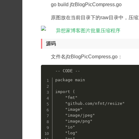
go build jfzBlogPicCompress.go
原图放在当前目录下的raw目录中，压缩
源码
文件名jfzBlogPicCompress.go：
package main

import (

    "fmt"

    "github.com/nfnt/resize"

    "image"

    "image/jpeg"

    "image/png"

    "io"

    "log"

    "os"
