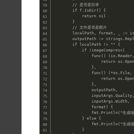
        // 是否是目录

        if f.IsDir() {

            return nil

        }

        // 文件是否是图片

        localPath, format, _ := isPictureFormat(pathFound)

        outputPath := strings.Replace(localPath, "raw", "thumb", 1)

        if localPath != "" {

            if !imageCompress(

                func() (io.Reader, error) {

                    return os.Open(localPath)

                },

                func() (*os.File, error) {

                    return os.Open(localPath)

                },

                outputPath,

                inputArgs.Quality,

                inputArgs.Width,

                format) {

                fmt.Println("生成缩略图失败")

            } else {

                fmt.Println("生成缩略图成功 " + outputPath)

            }
