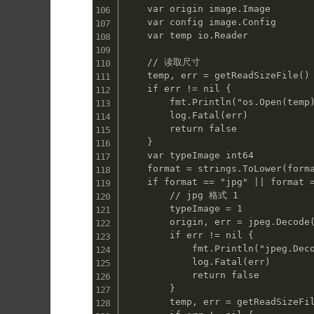
    var origin image.Image

    var config image.Config

    var temp io.Reader

    // 读取尺寸

    temp, err = getReadSizeFile()

    if err != nil {

        fmt.Println("os.Open(temp)")

        log.Fatal(err)

        return false

    }

    var typeImage int64

    format = strings.ToLower(format)

    if format == "jpg" || format == "jpeg" {

        // jpg 格式 1

        typeImage = 1

        origin, err = jpeg.Decode(file_origin)

        if err != nil {

            fmt.Println("jpeg.Decode(file_origin)")

            log.Fatal(err)

            return false

        }

        temp, err = getReadSizeFile()
