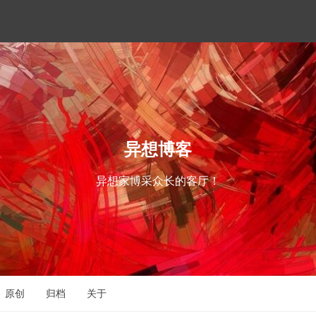
异想博客
异想家博采众长的客厅！
原创
归档
关于