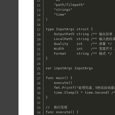
    "path/filepath"

    "strings"

    "time"

)

type InputArgs struct {

    OutputPath string /** 输出目录 */

    LocalPath  string /** 输入的目录或文件路径 */

    Quality    int    /** 质量 */

    Width      int    /** 宽度尺寸，像素单位 */

    Format     string /** 格式 */

}

var inputArgs InputArgs

func main() {

    execute()

    fmt.Printf("处理完成，5秒后自动退出……")

    time.Sleep(5 * time.Second) /** 如果不是自己点击退出，延时5s */

}

//  执行压缩

func execute() {
