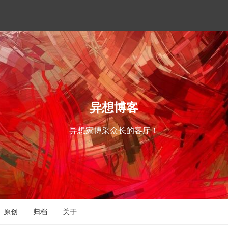
异想博客
异想家博采众长的客厅！
原创
归档
关于