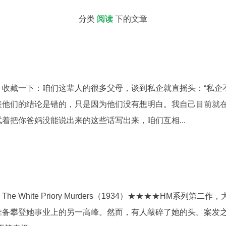
分类
阅读
下的文章
收藏一下：咱们这辈人的很多父母，谈到私企就直摇头：“私企不
表他们的结论是错的，只是因为他们没有想明白。我自己目前就
着把你爸妈没能说出来的这些话写出来，咱们互相...
e White Priory Murders（1934）★★★★HM系列
准备攀登她事业上的另一高峰。然而，有人敲碎了她的头。案发之