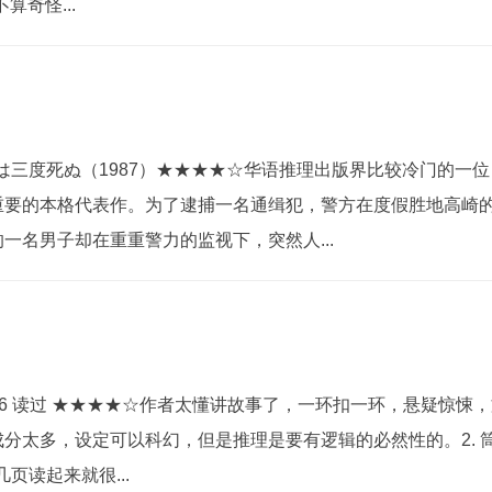
奇怪...
は三度死ぬ（1987）★★★★☆华语推理出版界比较冷门的一位日
重要的本格代表作。为了逮捕一名通缉犯，警方在度假胜地高崎
一名男子却在重重警力的监视下，突然人...
-12-26 读过 ★★★★☆作者太懂讲故事了，一环扣一环，悬疑
太多，设定可以科幻，但是推理是要有逻辑的必然性的。2. 筒井康
页读起来就很...