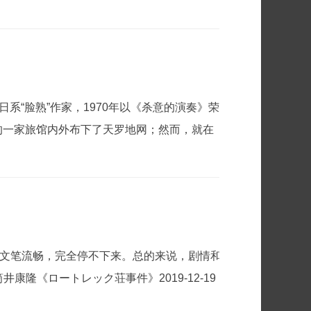
系“脸熟”作家，1970年以《杀意的演奏》荣
的一家旅馆内外布下了天罗地网；然而，就在
惊悚，文笔流畅，完全停不下来。总的来说，剧情和
隆《ロートレック荘事件》2019-12-19