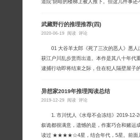
道院”阴暗的楼梯上被人推下。但这几件事还不算
武藏野行的推理推荐(四)
2020-06-19
阅读
评论
01 大谷羊太郎《死了三次的恶人》悪人
获江户川乱步赏而出道。本作是其八十年代
逮捕行动即将结束之际，住在犯人隔壁屋子的
异想家2019年推理阅读总结
2019-12-29
阅读
评论
1. 市川忧人《水母不会冻结》2019
叙诡都很满意，遗憾的是，作案巧合和赌运成分
读过 ★★★★☆4星，结合年代，5星。前面几