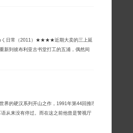
めく日常（2011）★★★★近期大卖的三上延
…重新到彼布利亚古书堂打工的五浦，偶然间
世界的硬汉系列开山之作，1991年第44回推理
耳语从来没有停过。而在这之前他曾是警视厅