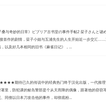
栞子桑与奇妙的日常》ビブリア古书堂の事件手帖2 栞子さんと谜
承接首作的剧情，栞子小姐与五浦先生的人生开始近一步交汇…
，以及好几本相同的旧书《麻雀日记》，...
0）★★★★期待已久的传说中的经典热门终于汉化出版，一代推理
警署里，防犯课的鲛岛警部是个从天而降的偶像，跟著他的窃窃
、同僚以日本刀攻击他的事件，却彻底粉...