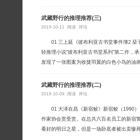
武藏野行的推理推荐(三)
2019-10-11
阅读
评论
01 三上延《彼布利亚古书堂事件簿2 
轻推理小说“彼布利亚古书堂系列”第二作，
发现了一张图案为收拢羽翼的白色小鸟的油画
武藏野行的推理推荐(二)
2019-10-09
阅读
评论
01 大泽在昌《新宿鲛》新宿鲛（199
作家协会赏受赏。在总共六百名员工的新宿
看好的明日之星，但是一场卧底者被出卖惨死