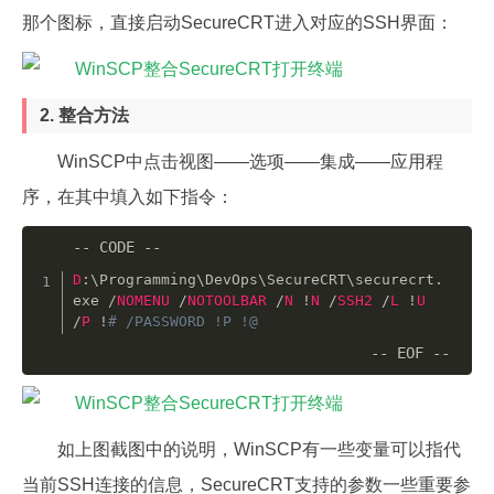
那个图标，直接启动SecureCRT进入对应的SSH界面：
2. 整合方法
WinSCP中点击视图——选项——集成——应用程
序，在其中填入如下指令：
D
:
\
Programming
\
DevOps
\
SecureCRT
\
securecrt
.
exe 
/
NOMENU
/
NOTOOLBAR
/
N
!
N
/
SSH2
/
L
!
U
/
P
!
# /PASSWORD !P !@ 
如上图截图中的说明，WinSCP有一些变量可以指代
当前SSH连接的信息，SecureCRT支持的参数一些重要参