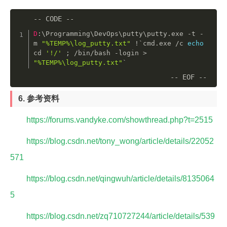
D
:
\
Programming
\
DevOps
\
putty
\
putty
.
exe 
-
t 
-
m 
"%TEMP%\log_putty.txt"
!
`cmd
.
exe 
/
c 
echo
cd 
'!/'
;
/
bin
/
bash 
-
login 
>
"%TEMP%\log_putty.txt"
`
6. 参考资料
https://forums.vandyke.com/showthread.php?t=2515
https://blog.csdn.net/tony_wong/article/details/22052
571
https://blog.csdn.net/qingwuh/article/details/8135064
5
https://blog.csdn.net/zq710727244/article/details/539