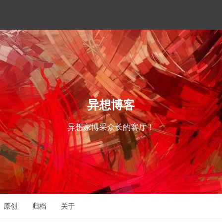
异想博客
异想家博采众长的客厅！
原创
归档
关于