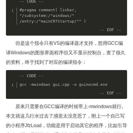
#pragma comment( linker, 
"/subsystem:/"windows/" 
/entry:/"mainCRTStartup/"" )
但是这个指令只有VS的编译器才支持，想用GCC编
译Windows的图形界面程序但又不显示控制台，查了很久
的资料，终于找到了对应的编译指令：
gcc 
-
mwindows gui
.
cpp 
-
o guinocmd
.
exe
原来只需要在GCC编译的时候带上-mwindows就行。
本文就这几行水过去了感觉太没意思了，附上一个自己写
的小程序JfzLoad，功能是用于启动其它的程序，比如引导