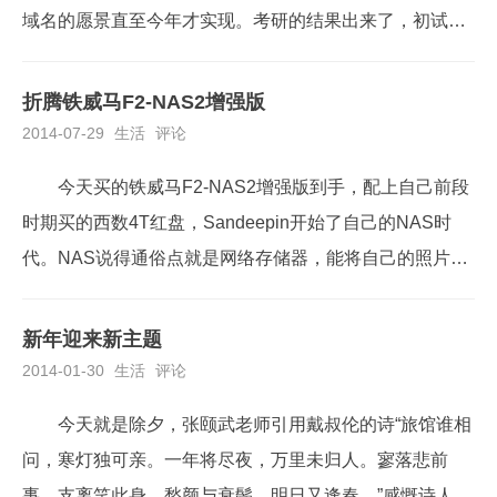
域名的愿景直至今年才实现。考研的结果出来了，初试复
试的流程也走完了，尽管接来下的日子仍是或者说甚至是
比本科时代还要繁忙，但些许的休憩还是有的，于是借着
折腾铁威马F2-NAS2增强版
空闲的时光，构成了本博客的由来。本来ifamec推荐自己
2014-07-29
生活
评论
买阿里云服务器ECS的学生优惠型号，想到自己现...
今天买的铁威马F2-NAS2增强版到手，配上自己前段
时期买的西数4T红盘，Sandeepin开始了自己的NAS时
代。NAS说得通俗点就是网络存储器，能将自己的照片和
电影存到服务器，用不同的设备访问。我下了很多动漫、
电影，有时在手机上看，有时在电脑上看，这样一个文件
新年迎来新主题
常要拷几遍。特别是放在电脑里的文件，文件夹建了一层
2014-01-30
生活
评论
又一层，久了之后，重复的文件懒得整理，几...
今天就是除夕，张颐武老师引用戴叔伦的诗“旅馆谁相
问，寒灯独可亲。一年将尽夜，万里未归人。寥落悲前
事，支离笑此身。愁颜与衰鬓，明日又逢春。”感慨诗人在