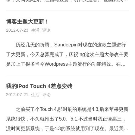
这时刻有飘零的感伤，但我们还是应该快乐。这番话实在
在理，人自然有忧伤，但快乐也不会少。这不，Sandeepi
博客主题大更新！
n几天前就为了马年的新面貌折腾着博客主题——新年，
2012-07-23
生活
评论
该有新面貌了。23日已经把主题上线，用的是Ben...
历经几天的折腾，Sandeepin对现在的这款主题进行
了大更新，今天总算完成了，庆祝ing这次主题大修改主要
是加上了很多当今Wordpress主题流行的功能特效。在这
修改的过程中，参考了很多文章，也遇到了很多挫折，不
过收获是很大的，学习了很多特效代码，也积累了很多经
我的iPod Touch 4差点变砖
验。能自己修改成功的就直接写代码，没到那水平，咋整
2012-07-21
生活
评论
都不变的，就用插件实现。至于优化代码，...
之前买了个Touch 4,那时刷的系统是4.3,后来苹果更新
系统很快，不久就推出了5.0、5.1,不过当时我正读高三，
没时间更新系统，于是4.3的系统就用到了现在。最近我有