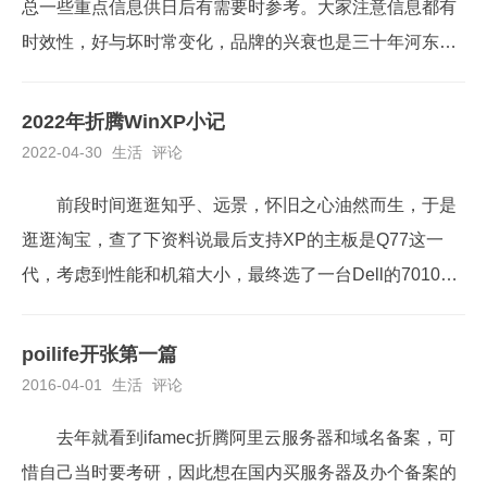
总一些重点信息供日后有需要时参考。大家注意信息都有
时效性，好与坏时常变化，品牌的兴衰也是三十年河东三
十年河西，推荐朋友们在DIY电脑配件前，还是多看看测
评，逛逛相关贴吧论坛，获取一手信息，有条件甚至实体
2022年折腾WinXP小记
店或网购对比。固态硬盘银角大仙人推荐：固态硬盘一直
2022-04-30
生活
评论
以来原厂固态品牌比较收到追捧，口碑比较好原厂固态
前段时间逛逛知乎、远景，怀旧之心油然而生，于是
有：三星...
逛逛淘宝，查了下资料说最后支持XP的主板是Q77这一
代，考虑到性能和机箱大小，最终选了一台Dell的7010小
主机下单购买。想到以后可能会玩下XP的老游戏，也顺便
让卖家加了个独显GT710，最后一共1610元拿下，不算便
poilife开张第一篇
宜，但也值得。到手后卖家默认装的是Win10，自己使用
2016-04-01
生活
评论
远景论坛上网友制作的XP系统Win...
去年就看到ifamec折腾阿里云服务器和域名备案，可
惜自己当时要考研，因此想在国内买服务器及办个备案的