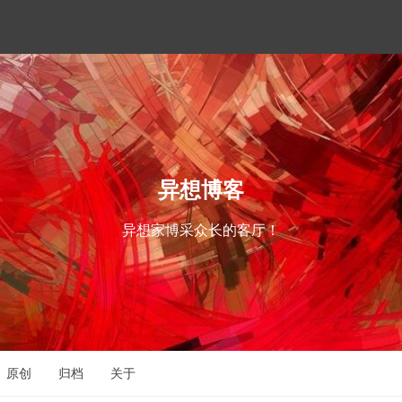
异想博客
异想家博采众长的客厅！
原创
归档
关于