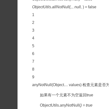
ObjectUtils.allNotNull(
,
, null,
) = false
1
2
3
4
5
6
7
8
9
anyNotNull(Object… values) 检查元素是
如果有一个元素不为空返回true
ObjectUtils.anyNotNull(
) = true