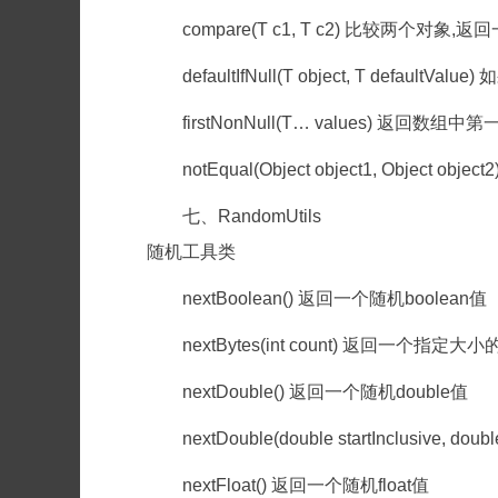
compare(T c1, T c2) 比较两个对象,返
defaultIfNull(T object, T defau
firstNonNull(T… values) 返回数
notEqual(Object object1, Objec
七、RandomUtils
随机工具类
nextBoolean() 返回一个随机boolean值
nextBytes(int count) 返回一个指定大
nextDouble() 返回一个随机double值
nextDouble(double startInclusive
nextFloat() 返回一个随机float值