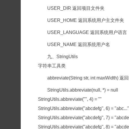
USER_DIR 返回项目文件夹
USER_HOME 返回系统用户主文件夹
USER_LANGUAGE 返回系统用户语言
USER_NAME 返回系统用户名
九、StringUtils
字符串工具类
abbreviate(String str, int m
StringUtils.abbreviate(null, *) = null
StringUtils.abbreviate("", 4) = ""
StringUtils.abbreviate("abcdefg", 6) = "abc..."
StringUtils.abbreviate("abcdefg", 7) = "abcde
StringUtils.abbreviate("abcdefg", 8) = "abcde