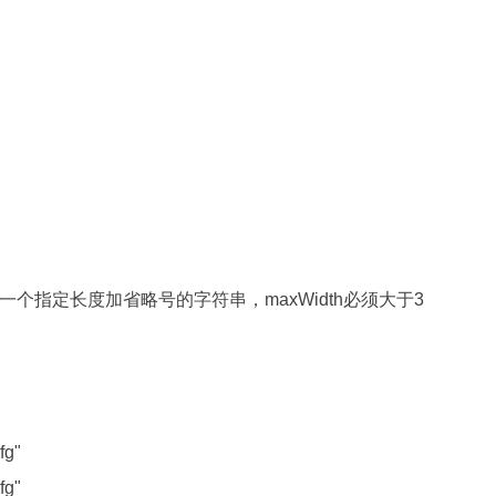
axWidth) 返回一个指定长度加省略号的字符串，maxWidth必须大于3
fg"
fg"