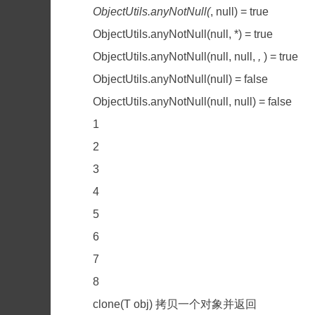
ObjectUtils.anyNotNull(
, null) = true
ObjectUtils.anyNotNull(null, *) = true
ObjectUtils.anyNotNull(null, null,
,
) = true
ObjectUtils.anyNotNull(null) = false
ObjectUtils.anyNotNull(null, null) = false
1
2
3
4
5
6
7
8
clone(T obj) 拷贝一个对象并返回