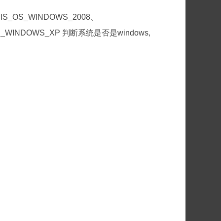
、IS_OS_WINDOWS_2008、
_OS_WINDOWS_XP 判断系统是否是windows,