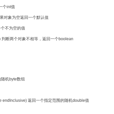
回一个int值
ltValue) 如果对象为空返回一个默认值
组中第一个不为空的值
t object2) 判断两个对象不相等，返回一个boolean
小的随机byte数组
, double endInclusive) 返回一个指定范围的随机double值