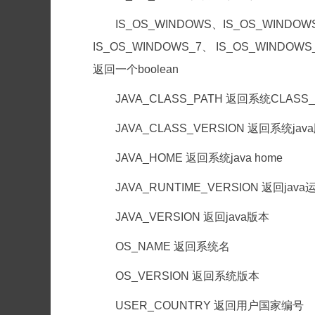
IS_OS_WINDOWS、IS_OS_WINDOWS
IS_OS_WINDOWS_7、 IS_OS_WINDOWS
返回一个boolean
JAVA_CLASS_PATH 返回系统CLASS
JAVA_CLASS_VERSION 返回系统jav
JAVA_HOME 返回系统java home
JAVA_RUNTIME_VERSION 返回jav
JAVA_VERSION 返回java版本
OS_NAME 返回系统名
OS_VERSION 返回系统版本
USER_COUNTRY 返回用户国家编号