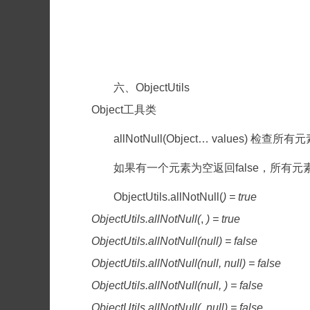
六、ObjectUtils
Object工具类
allNotNull(Object… values) 检
如果有一个元素为空返回false，所有元素
ObjectUtils.allNotNull(
) = true
ObjectUtils.allNotNull(
,
) = true
ObjectUtils.allNotNull(null) = false
ObjectUtils.allNotNull(null, null) = false
ObjectUtils.allNotNull(null,
) = false
ObjectUtils.allNotNull(
, null) = false