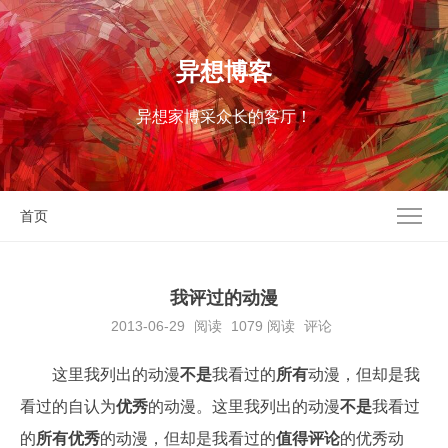
异想博客
异想家博采众长的客厅！
首页
我评过的动漫
2013-06-29
阅读
1079
阅读
评论
这里我列出的动漫
不是
我看过的
所有
动漫，但却是我
看过的自认为
优秀
的动漫。这里我列出的动漫
不是
我看过
的
所有
优秀
的动漫，但却是我看过的
值得评论
的优秀动