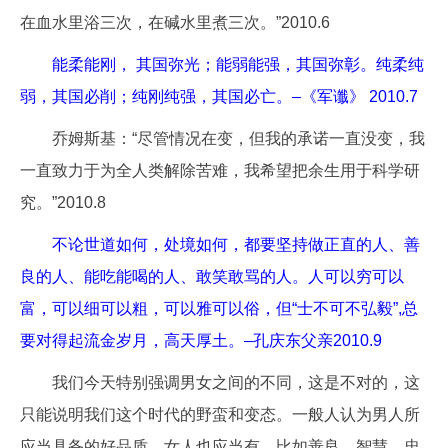
在血水里浴三次，在碱水里煮三次。”2010.6
能柔能刚， 其国弥光；能弱能强，其国弥彰。纯柔纯
弱，其国必削；纯刚纯强，其国必亡。–《军谶》 2010.7
乔姆斯基：“尽管情况在变，但我的承诺一直没变，我
一直致力于为全人类解除苦难，我希望把余生用于科学研
究。”2010.8
不论世道如何，处境如何，都要坚持做正直的人、善
良的人、能吃能喝的人、敢笑敢骂的人。人可以穷可以
富，可以细可以粗，可以雅可以俗，但“士不可不弘毅”,总
要对得起流金岁月，高天厚土。–孔庆东父亲2010.9
我们今天特别强调男女之间的不同，这是不对的，这
只能说明我们这个时代的野蛮和变态。一般人认为男人所
应当具备的好品质，女人也应当有。比如善良、智慧、忠