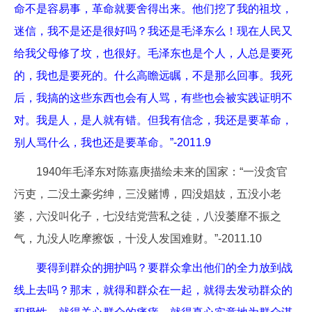
命不是容易事，革命就要舍得出来。他们挖了我的祖坟，
迷信，我不是还是很好吗？我还是毛泽东么！现在人民又
给我父母修了坟，也很好。毛泽东也是个人，人总是要死
的，我也是要死的。什么高瞻远瞩，不是那么回事。我死
后，我搞的这些东西也会有人骂，有些也会被实践证明不
对。我是人，是人就有错。但我有信念，我还是要革命，
别人骂什么，我也还是要革命。”-2011.9
1940年毛泽东对陈嘉庚描绘未来的国家：“一没贪官
污吏，二没土豪劣绅，三没赌博，四没娼妓，五没小老
婆，六没叫化子，七没结党营私之徒，八没萎靡不振之
气，九没人吃摩擦饭，十没人发国难财。”-2011.10
要得到群众的拥护吗？要群众拿出他们的全力放到战
线上去吗？那末，就得和群众在一起，就得去发动群众的