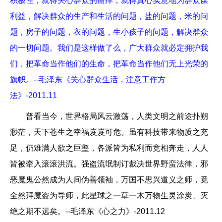
积极性，就得关心群众的痛痒，就得真心实意地为群众谋
利益，解决群众的生产和生活的问题，盐的问题，米的问
题，房子的问题，衣的问题，生小孩子的问题，解决群众
的一切问题。我们是这样做了么，广大群众就必定拥护我
们，把革命当作他们的生命，把革命当作他们无上光荣的
旗帜。--毛泽东《关心群众生活，注意工作方
法》-2011.11
普看当今，世界格局风云激荡，人类文明之前途扑朔
渺茫，天下苍生之幸福岌岌可危。虽有科技带来物质之充
足，仍难满人欲之巨壑，各派皆为私利而竞相奔走，人人
皆被牵入滚滚洪流。强盗流氓制订裁决世界野蛮法律，邪
恶魔鬼公然成为人间伪善领袖，万国不思兴道义之师，竟
全然拜魔盗为导师，此星球之一草一木万物生灵涂炭、灭
绝之期不远矣。--毛泽东《心之力》-2011.12