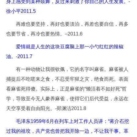
身上感受到某种鼓舞，反过来刺激了你自己的人生发展。-
徐小平2011.5
再难也要坚持，再好也要淡泊，再差也要自信，再多
也要节省，再冷也要热情。–2011.6
爱情就是人生的这块豆腐脑上那一小勺红红的辣椒
油。-2011.7
有一种动物让我很钦佩，它的名字叫麻雀。麻雀被人
捕捉后不吃嗟来之食，不忍受牢狱之灾，绝食而死。表面
看麻雀死得傻。实际上，正是麻雀的“懒活着不如好死”哲
学，导致至今无人豢养麻雀，使得它们后代受益，永远在
天空享受着自由阳光。-郑渊洁2011.8
毛泽东1959年6月在列车上对工作人员讲：“蒋介石挖
过我的祖坟，共产党也曾把我开除一边，不让我干事。革