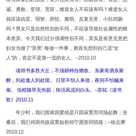
诚、勇敢、坚强、宽容，难道女人不应该有吗？难道女人
就应该凶蛮、弱智、胆怯、脆弱、反复无常、小肚鸡肠
吗？男女只是自然性别的不同，不应该导致社会属性的根
本差异。今天我们过分强调性别不同，其实是有意无意把
妇女当做了“异类”.每做一件事，都首先想到自己是“女
人”的，肯定不是第一流的女人。–2010.10
读得书多胜大丘，不须耕种自燃收。 东家有酒东家
醉，到处逢人到处留。 日里不怕人来借，夜间不怕贼来
偷。 虫蝗随旱无伤损，快活风流到白头。–苏轼《读书
歌》2010.11
年少时，我们因谁因爱或是只因寂寞而同场起舞；沧
桑后，我们何因何故寂寞如初却宁愿形同陌路；–徐志摩
2010.12